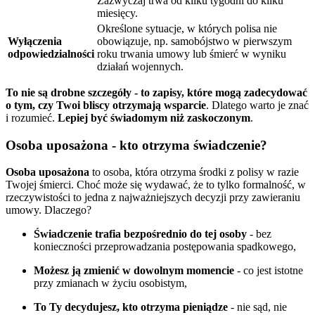
Zazwyczaj trwa od kilku tygodni do kilku
miesięcy.
Określone sytuacje, w których polisa nie
Wyłączenia
obowiązuje, np. samobójstwo w pierwszym
odpowiedzialności
roku trwania umowy lub śmierć w wyniku
działań wojennych.
To nie są drobne szczegóły - to zapisy, które mogą zadecydować
o tym, czy Twoi bliscy otrzymają wsparcie
. Dlatego warto je znać
i rozumieć.
Lepiej być świadomym niż zaskoczonym
.
Osoba uposażona - kto otrzyma świadczenie?
Osoba uposażona
to osoba, która otrzyma środki z polisy w razie
Twojej śmierci. Choć może się wydawać, że to tylko formalność, w
rzeczywistości to jedna z najważniejszych decyzji przy zawieraniu
umowy. Dlaczego?
Świadczenie trafia bezpośrednio do tej osoby
- bez
konieczności przeprowadzania postępowania spadkowego,
Możesz ją zmienić w dowolnym momencie
- co jest istotne
przy zmianach w życiu osobistym,
To Ty decydujesz, kto otrzyma pieniądze
- nie sąd, nie