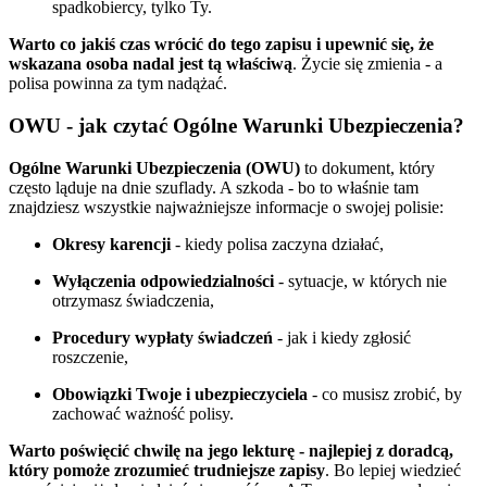
spadkobiercy, tylko Ty.
Warto co jakiś czas wrócić do tego zapisu i upewnić się, że
wskazana osoba nadal jest tą właściwą
. Życie się zmienia - a
polisa powinna za tym nadążać.
OWU - jak czytać Ogólne Warunki Ubezpieczenia?
Ogólne Warunki Ubezpieczenia (OWU)
to dokument, który
często ląduje na dnie szuflady. A szkoda - bo to właśnie tam
znajdziesz wszystkie najważniejsze informacje o swojej polisie:
Okresy karencji
- kiedy polisa zaczyna działać,
Wyłączenia odpowiedzialności
- sytuacje, w których nie
otrzymasz świadczenia,
Procedury wypłaty świadczeń
- jak i kiedy zgłosić
roszczenie,
Obowiązki Twoje i ubezpieczyciela
- co musisz zrobić, by
zachować ważność polisy.
Warto poświęcić chwilę na jego lekturę - najlepiej z doradcą,
który pomoże zrozumieć trudniejsze zapisy
. Bo lepiej wiedzieć