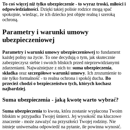
To coś więcej niż tylko ubezpieczenie - to wyraz troski, miłości i
odpowiedzialności
. Dzięki takiej polisie rodzice mogą spać
spokojnie, wiedząc, że ich dziecko jest objęte realną i szeroką
ochroną.
Parametry i warunki umowy
ubezpieczeniowej
Parametry i warunki umowy ubezpieczeniowej
to fundament
każdej polisy na życie. To one decydują o tym, jak skutecznie
zabezpieczysz siebie i swoich bliskich przed nieprzewidzianymi
zdarzeniami. Najważniejsze z nich to:
suma ubezpieczenia
,
składka
oraz
szczegółowe warunki umowy
. Ich zrozumienie to
nie tylko formalność - to realna ochrona i spokój ducha.
Bo
przecież chodzi o bezpieczeństwo tych, których kochasz
najbardziej
.
Suma ubezpieczenia - jaką kwotę warto wybrać?
Suma ubezpieczenia
to kwota, która zostanie wypłacona Twoim
bliskim w przypadku Twojej śmierci. Jej wysokość ma kluczowe
znaczenie - może zaważyć na przyszłości Twojej rodziny. Nie
istnieje uniwersalna odpowiedź na pytanie, ile powinna wynosić.