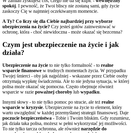
W zamian zyskujesz coś, czego nie da się kupić -
wewnętrzny
spokój
. I pewność, że Twoi bliscy nie zostaną sami, gdy życie
zaskoczy Cię w najmniej oczekiwanym momencie.
A Ty? Co liczy się dla Ciebie najbardziej przy wyborze
ubezpieczenia na życie?
Czy jesteś gotów zainwestować w
ochronę, która - choć niewidoczna - może okazać się bezcenna?
Czym jest ubezpieczenie na życie i jak
działa?
Ubezpieczenie na życie
to nie tylko formalność - to
realne
wsparcie finansowe
w trudnych momentach życia. W przypadku
Twojej śmierci - oby jak najpóźniej - wskazane przez Ciebie osoby
otrzymają wypłatę świadczenia. Ale to nie jedyna sytuacja, w której
polisa może okazać się pomocna. Często obejmuje również
wsparcie w razie
poważnej choroby
lub
wypadku
.
Innymi słowy - to nie tylko pomoc po stracie, ale też
realne
wsparcie w kryzysie
. Ubezpieczenie na życie to element, który
warto uwzględnić w każdej przemyślanej strategii finansowej. Daje
poczucie bezpieczeństwa
- Tobie i Twoim bliskim. Gdy rozumiesz,
jak działa taka polisa, możesz w pełni wykorzystać jej możliwości.
To nie tylko tarcza ochronna, ale również
narzędzie do