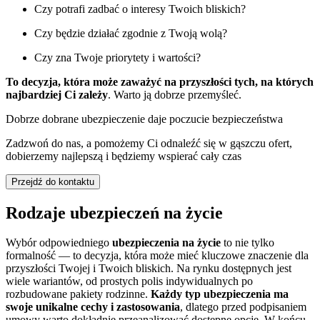
Czy potrafi zadbać o interesy Twoich bliskich?
Czy będzie działać zgodnie z Twoją wolą?
Czy zna Twoje priorytety i wartości?
To decyzja, która może zaważyć na przyszłości tych, na których
najbardziej Ci zależy
. Warto ją dobrze przemyśleć.
Dobrze dobrane ubezpieczenie daje poczucie bezpieczeństwa
Zadzwoń do nas, a pomożemy Ci odnaleźć się w gąszczu ofert,
dobierzemy najlepszą i będziemy wspierać cały czas
Przejdź do kontaktu
Rodzaje ubezpieczeń na życie
Wybór odpowiedniego
ubezpieczenia na życie
to nie tylko
formalność — to decyzja, która może mieć kluczowe znaczenie dla
przyszłości Twojej i Twoich bliskich. Na rynku dostępnych jest
wiele wariantów, od prostych polis indywidualnych po
rozbudowane pakiety rodzinne.
Każdy typ ubezpieczenia ma
swoje unikalne cechy i zastosowania
, dlatego przed podpisaniem
umowy warto dokładnie przeanalizować dostępne opcje. W końcu