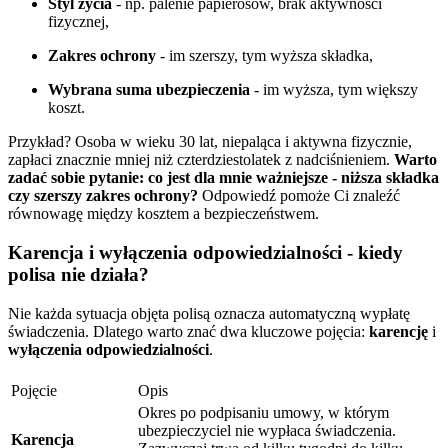
Styl życia
- np. palenie papierosów, brak aktywności
fizycznej,
Zakres ochrony
- im szerszy, tym wyższa składka,
Wybrana suma ubezpieczenia
- im wyższa, tym większy
koszt.
Przykład? Osoba w wieku 30 lat, niepaląca i aktywna fizycznie,
zapłaci znacznie mniej niż czterdziestolatek z nadciśnieniem.
Warto
zadać sobie pytanie: co jest dla mnie ważniejsze - niższa składka
czy szerszy zakres ochrony?
Odpowiedź pomoże Ci znaleźć
równowagę między kosztem a bezpieczeństwem.
Karencja i wyłączenia odpowiedzialności - kiedy
polisa nie działa?
Nie każda sytuacja objęta polisą oznacza automatyczną wypłatę
świadczenia. Dlatego warto znać dwa kluczowe pojęcia:
karencję
i
wyłączenia odpowiedzialności
.
Pojęcie
Opis
Okres po podpisaniu umowy, w którym
ubezpieczyciel nie wypłaca świadczenia.
Karencja