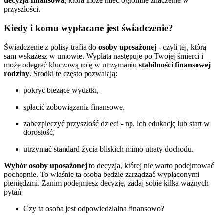
decyzja finansowa
, która może mieć ogromne znaczenie w
przyszłości.
Kiedy i komu wypłacane jest świadczenie?
Świadczenie z polisy trafia do
osoby uposażonej
- czyli tej, którą
sam wskażesz w umowie. Wypłata następuje po Twojej śmierci i
może odegrać kluczową rolę w utrzymaniu
stabilności finansowej
rodziny
. Środki te często pozwalają:
pokryć bieżące wydatki,
spłacić zobowiązania finansowe,
zabezpieczyć przyszłość dzieci - np. ich edukację lub start w
dorosłość,
utrzymać standard życia bliskich mimo utraty dochodu.
Wybór osoby uposażonej
to decyzja, której nie warto podejmować
pochopnie. To właśnie ta osoba będzie zarządzać wypłaconymi
pieniędzmi. Zanim podejmiesz decyzję, zadaj sobie kilka ważnych
pytań:
Czy ta osoba jest odpowiedzialna finansowo?