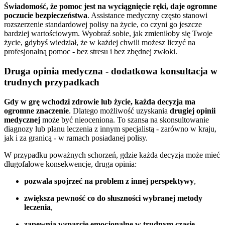
Świadomość, że pomoc jest na wyciągnięcie ręki, daje ogromne
poczucie bezpieczeństwa
. Assistance medyczny często stanowi
rozszerzenie standardowej polisy na życie, co czyni go jeszcze
bardziej wartościowym. Wyobraź sobie, jak zmieniłoby się Twoje
życie, gdybyś wiedział, że w każdej chwili możesz liczyć na
profesjonalną pomoc - bez stresu i bez zbędnej zwłoki.
Druga opinia medyczna - dodatkowa konsultacja w
trudnych przypadkach
Gdy w grę wchodzi zdrowie lub życie, każda decyzja ma
ogromne znaczenie
. Dlatego możliwość uzyskania
drugiej opinii
medycznej
może być nieoceniona. To szansa na skonsultowanie
diagnozy lub planu leczenia z innym specjalistą - zarówno w kraju,
jak i za granicą - w ramach posiadanej polisy.
W przypadku poważnych schorzeń, gdzie każda decyzja może mieć
długofalowe konsekwencje, druga opinia:
pozwala spojrzeć na problem z innej perspektywy
,
zwiększa pewność co do słuszności wybranej metody
leczenia
,
zapewnia wsparcie emocjonalne w trudnym czasie
.