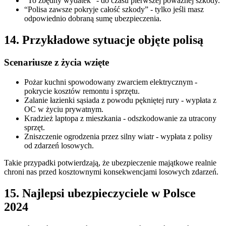
“To zbędny wydatek” - do czasu pierwszej poważnej szkody.
“Polisa zawsze pokryje całość szkody” - tylko jeśli masz
odpowiednio dobraną sumę ubezpieczenia.
14. Przykładowe sytuacje objęte polisą
Scenariusze z życia wzięte
Pożar kuchni spowodowany zwarciem elektrycznym -
pokrycie kosztów remontu i sprzętu.
Zalanie łazienki sąsiada z powodu pękniętej rury - wypłata z
OC w życiu prywatnym.
Kradzież laptopa z mieszkania - odszkodowanie za utracony
sprzęt.
Zniszczenie ogrodzenia przez silny wiatr - wypłata z polisy
od zdarzeń losowych.
Takie przypadki potwierdzają, że ubezpieczenie majątkowe realnie
chroni nas przed kosztownymi konsekwencjami losowych zdarzeń.
15. Najlepsi ubezpieczyciele w Polsce
2024