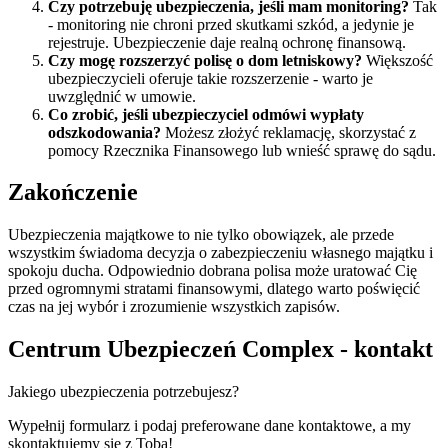
Czy potrzebuję ubezpieczenia, jeśli mam monitoring?
Tak
- monitoring nie chroni przed skutkami szkód, a jedynie je
rejestruje. Ubezpieczenie daje realną ochronę finansową.
Czy mogę rozszerzyć polisę o dom letniskowy?
Większość
ubezpieczycieli oferuje takie rozszerzenie - warto je
uwzględnić w umowie.
Co zrobić, jeśli ubezpieczyciel odmówi wypłaty
odszkodowania?
Możesz złożyć reklamację, skorzystać z
pomocy Rzecznika Finansowego lub wnieść sprawę do sądu.
Zakończenie
Ubezpieczenia majątkowe to nie tylko obowiązek, ale przede
wszystkim świadoma decyzja o zabezpieczeniu własnego majątku i
spokoju ducha. Odpowiednio dobrana polisa może uratować Cię
przed ogromnymi stratami finansowymi, dlatego warto poświęcić
czas na jej wybór i zrozumienie wszystkich zapisów.
Centrum Ubezpieczeń Complex - kontakt
Jakiego ubezpieczenia potrzebujesz?
Wypełnij formularz i podaj preferowane dane kontaktowe, a my
skontaktujemy się z Tobą!