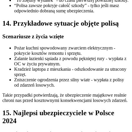
“To zbędny wydatek” - do czasu pierwszej poważnej szkody.
“Polisa zawsze pokryje całość szkody” - tylko jeśli masz
odpowiednio dobraną sumę ubezpieczenia.
14. Przykładowe sytuacje objęte polisą
Scenariusze z życia wzięte
Pożar kuchni spowodowany zwarciem elektrycznym -
pokrycie kosztów remontu i sprzętu.
Zalanie łazienki sąsiada z powodu pękniętej rury - wypłata z
OC w życiu prywatnym.
Kradzież laptopa z mieszkania - odszkodowanie za utracony
sprzęt.
Zniszczenie ogrodzenia przez silny wiatr - wypłata z polisy
od zdarzeń losowych.
Takie przypadki potwierdzają, że ubezpieczenie majątkowe realnie
chroni nas przed kosztownymi konsekwencjami losowych zdarzeń.
15. Najlepsi ubezpieczyciele w Polsce
2024