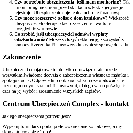
Czy potrzebuję ubezpieczenia, jeśli mam monitoring?
Tak
- monitoring nie chroni przed skutkami szkód, a jedynie je
rejestruje. Ubezpieczenie daje realną ochronę finansową.
Czy mogę rozszerzyć polisę o dom letniskowy?
Większość
ubezpieczycieli oferuje takie rozszerzenie - warto je
uwzględnić w umowie.
Co zrobić, jeśli ubezpieczyciel odmówi wypłaty
odszkodowania?
Możesz złożyć reklamację, skorzystać z
pomocy Rzecznika Finansowego lub wnieść sprawę do sądu.
Zakończenie
Ubezpieczenia majątkowe to nie tylko obowiązek, ale przede
wszystkim świadoma decyzja o zabezpieczeniu własnego majątku i
spokoju ducha. Odpowiednio dobrana polisa może uratować Cię
przed ogromnymi stratami finansowymi, dlatego warto poświęcić
czas na jej wybór i zrozumienie wszystkich zapisów.
Centrum Ubezpieczeń Complex - kontakt
Jakiego ubezpieczenia potrzebujesz?
Wypełnij formularz i podaj preferowane dane kontaktowe, a my
skontaktujemy się z Tobą!